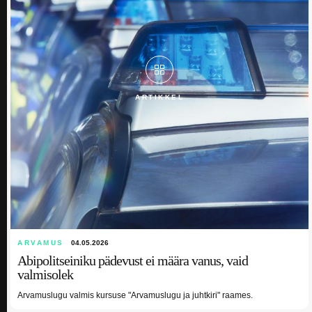
ARTIKKEL
ARVAMUS
04.05.2026
Abipolitseiniku pädevust ei määra vanus, vaid
valmisolek
Arvamuslugu valmis kursuse "Arvamuslugu ja juhtkiri" raames.