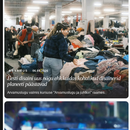
ARTIKKEL
ARVAMUS
06.05.2026
Eesti disaini uus nägu ehk kuidas kohalikud disainerid
planeeti päästavad
Arvamuslugu valmis kursuse "Arvamuslugu ja juhtkiri" raames.