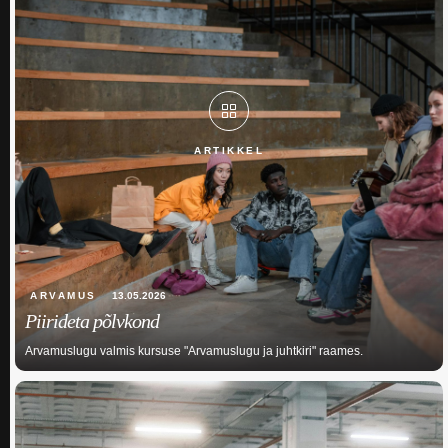
ARTIKKEL
ARVAMUS
13.05.2026
Piirideta põlvkond
Arvamuslugu valmis kursuse "Arvamuslugu ja juhtkiri" raames.