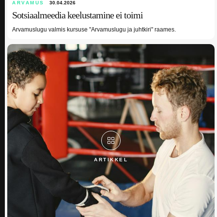
ARVAMUS
30.04.2026
Sotsiaalmeedia keelustamine ei toimi
Arvamuslugu valmis kursuse "Arvamuslugu ja juhtkiri" raames.
ARTIKKEL