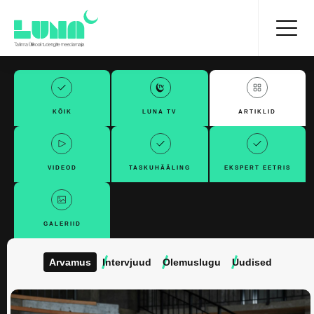
KÕIK
LUNA TV
ARTIKLID
VIDEOD
TASKUHÄÄLING
EKSPERT EETRIS
GALERIID
Arvamus
Intervjuud
Olemuslugu
Uudised