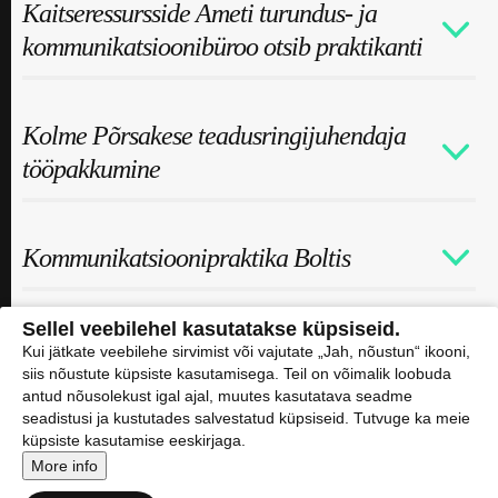
Kaitseressursside Ameti turundus- ja
kommunikatsioonibüroo otsib praktikanti
Kolme Põrsakese teadusringijuhendaja
tööpakkumine
Kommunikatsioonipraktika Boltis
Sellel veebilehel kasutatakse küpsiseid.
Disainiöö otsib
Kui jätkate veebilehe sirvimist või vajutate „Jah, nõustun“ ikooni,
siis nõustute küpsiste kasutamisega. Teil on võimalik loobuda
kommunikatsioonipraktikante
antud nõusolekust igal ajal, muutes kasutatava seadme
seadistusi ja kustutades salvestatud küpsiseid. Tutvuge ka meie
küpsiste kasutamise eeskirjaga.
Laser.ee otsib ajakirjanduse tudengeid!
More info