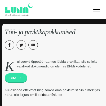
Töö- ja praktikapakkumised
K
ui soovid õppetöö raames läbida praktikat, siis selleks
vajalikud dokumendid on olemas BFMi kodulehel.
SIIN!
Kui esindad ettevõtet ning soovid oma pakkumist siin nimekirjas
näha, siis kirjuta
emili.poldsaar@tlu.ee