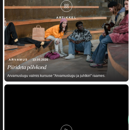
ARTIKKEL
ARVAMUS
13.05.2026
Piirideta põlvkond
Arvamuslugu valmis kursuse "Arvamuslugu ja juhtkiri" raames.