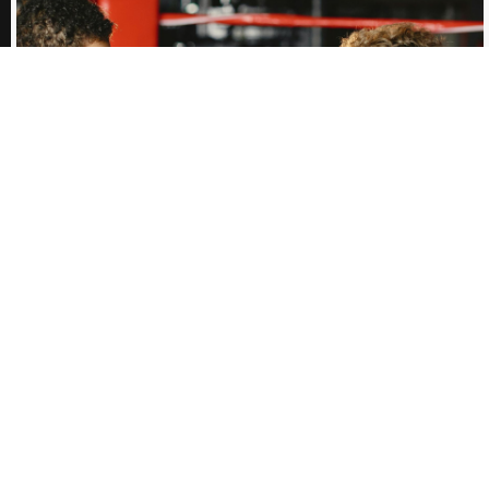
ARTIKKEL
ARVAMUS
21.04.2026
Kui veri on paksem kui vesi, siis kui paks peab olema
spordieetika?
Arvamuslugu valmis kursuse "Arvamuslugu ja juhtkiri" raames.