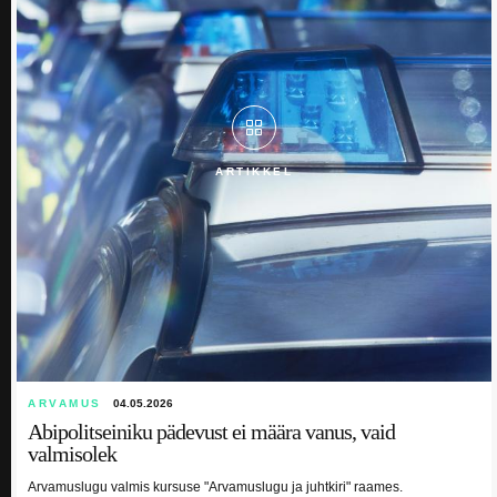
ARTIKKEL
ARVAMUS
04.05.2026
Abipolitseiniku pädevust ei määra vanus, vaid
valmisolek
Arvamuslugu valmis kursuse "Arvamuslugu ja juhtkiri" raames.