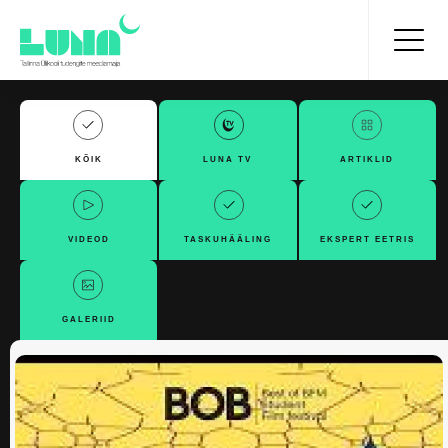
KÕIK
LUNA TV
ARTIKLID
VIDEOD
TASKUHÄÄLING
EKSPERT EETRIS
GALERIID