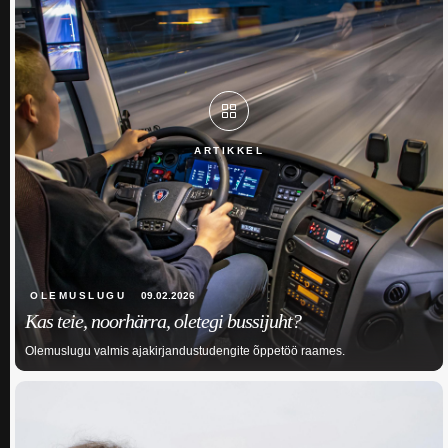
ARTIKKEL
OLEMUSLUGU
09.02.2026
Kas teie, noorhärra, oletegi bussijuht?
Olemuslugu valmis ajakirjandustudengite õppetöö raames.