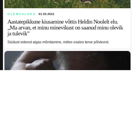
OLEMUSLUGU
01.03.2021
Aastatepikkune kiusamine võttis Heldin Noolelt elu.
„Ma arvan, et minu minevikust on saanud minu olevik
ja tulevik”
Süütust videost algas mõnitamine, milles osales terve põlvkond.
ARTIKKEL