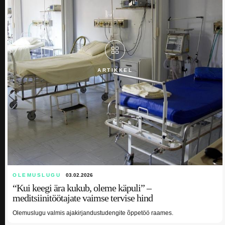
ARTIKKEL
OLEMUSLUGU
03.02.2026
“Kui keegi ära kukub, oleme käpuli” –
meditsiinitöötajate vaimse tervise hind
Olemuslugu valmis ajakirjandustudengite õppetöö raames.