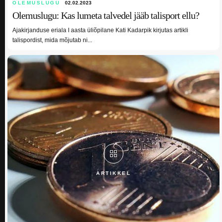
OLEMUSLUGU
02.02.2023
Olemuslugu: Kas lumeta talvedel jääb talisport ellu?
Ajakirjanduse eriala I aasta üliõpilane Kati Kadarpik kirjutas artikli
talispordist, mida mõjutab ni...
ARTIKKEL