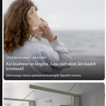
ARTIKKEL
OLEMUSLUGU
04.02.2026
Kui kuulmine on kingitus. Lugu tüdrukust, kes kuuleb
teistmoodi
Olemuslugu valmis ajakirjandustudengite õppetöö raames.