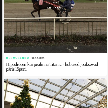
ARTIKKEL
OLEMUSLUGU
18.12.2021
Hipodroom kui pealinna Titanic - hobused jooksevad
päris lõpuni