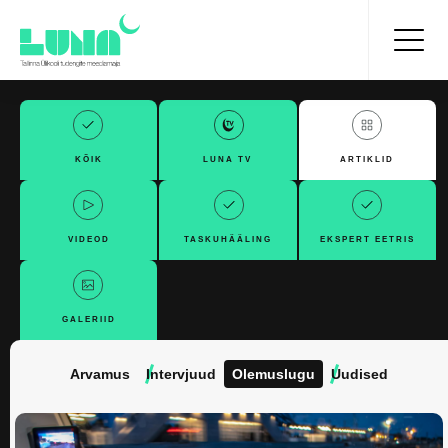
KÕIK
LUNA TV
ARTIKLID
VIDEOD
TASKUHÄÄLING
EKSPERT EETRIS
GALERIID
Arvamus
Intervjuud
Olemuslugu
Uudised