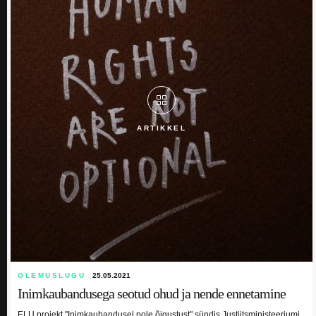
ARTIKKEL
OLEMUSLUGU
25.05.2021
Inimkaubandusega seotud ohud ja nende ennetamine
ELU projekt "Inimkaubandusel pole õigustust" sündis Justiitsministeeriumi