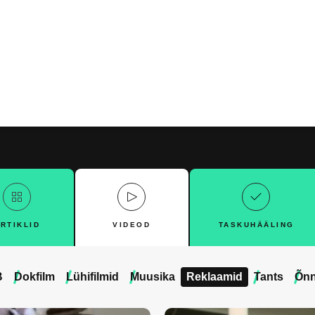
RTIKLID
VIDEOD
TASKUHÄÄLING
B
Dokfilm
Lühifilmid
Muusika
Reklaamid
Tants
Õnn