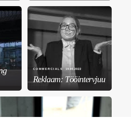
VIDEO
ng
COMMERCIALS
19.05.2022
Reklaam: Tööintervjuu