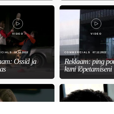
VIDEO
VIDEO
RCIALS
21.12.2022
COMMERCIALS
07.12.2022
aam: Ossid ja
Reklaam: ping po
das
kuni lõpetamiseni