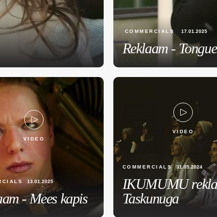
COMMERCIALS
17.01.2025
Reklaam - Tongue
VIDEO
VIDEO
COMMERCIALS
31.05.2024
IKUMUMU rekla
RCIALS
13.01.2025
aam - Mees kapis
Taskunuga