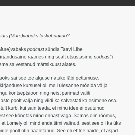
ndis (Mure)vabaks taskuhääling?
(Mure)vabaks
podcast
sündis Taavi Libe
irjandusaine raames ning sealt otsustasime
podcast
’i
leme salvestanud märtsikuust alates.
jaoks sai see tee alguse natuke läbi pettumuse.
irjanduse kursusel oli meil ülesanne mõelda välja
ngu kontseptsioon ning neist parimad valiti
aste poolt välja ning viidi ka salvestati ka esimene osa.
tult kurb, kui sain teada, et minu idee ei osutunud
sest see kõnetas mind ennast väga. Samas olin rõõmus,
, et Lomely oli mind enda tiimi valinud, sest see oli ka üks
mille poolt olin hääletanud. See oli ehtne näide, et asjad