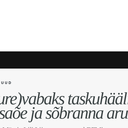
JUUD
re)vabaks taskuhääl
saõe ja sõbranna arut