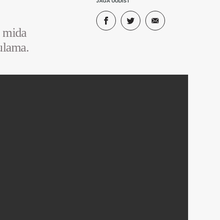
JAGA UUDIST
, mida
ulama.