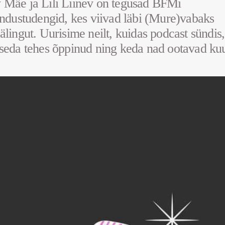
Mäe ja Lili Liinev on tegusad BFMi
andustudengid, kes viivad läbi (Mure)vabaks
älingut. Uurisime neilt, kuidas podcast sündis
seda tehes õppinud ning keda nad ootavad ku