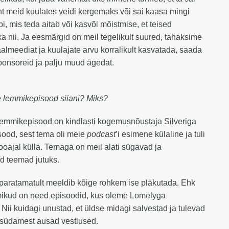
 meid kuulates veidi kergemaks või sai kaasa mingi
pi, mis teda aitab või kasvõi mõistmise, et teised
a nii. Ja eesmärgid on meil tegelikult suured, tahaksime
almeediat ja kuulajate arvu korralikult kasvatada, saada
onsoreid ja palju muud ägedat.
e lemmikepisood siiani? Miks?
Lemmikepisood on kindlasti kogemusnõustaja Silveriga
sood, sest tema oli meie
podcast
’i esimene külaline ja tuli
hooajal külla. Temaga on meil alati sügavad ja
d teemad jutuks.
 paratamatult meeldib kõige rohkem ise pläkutada. Ehk
ikud on need episoodid, kus oleme Lomelyga
Nii kuidagi unustad, et üldse midagi salvestad ja tulevad
 südamest ausad vestlused.