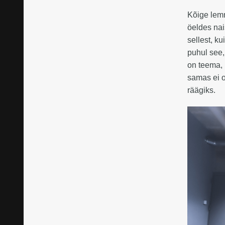
Kõige lemm
öeldes nai
sellest, k
puhul see,
on teema, 
samas ei o
räägiks.