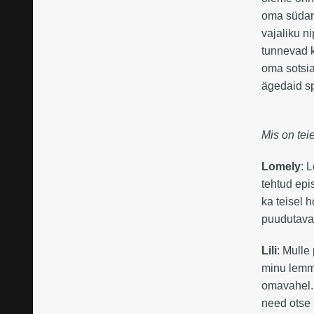
oma südant
vajaliku ni
tunnevad k
oma sotsia
ägedaid sp
Mis on tei
Lomely
: 
tehtud epi
ka teisel 
puudutava
Lili
: Mulle
minu lemm
omavahel. 
need otse