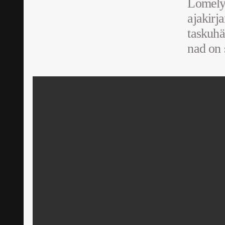
Lomely 
ajakirj
taskuhä
nad on 