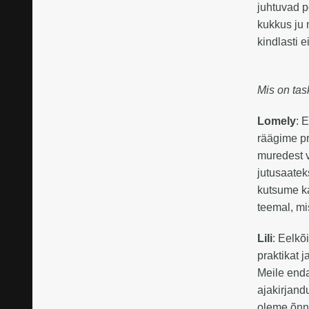
juhtuvad p
kukkus ju 
kindlasti 
Mis on ta
Lomely
: 
räägime pr
muredest v
jutusaatek
kutsume ka
teemal, mi
Lili
: Eelkõ
praktikat 
Meile enda
ajakirjand
oleme õnne