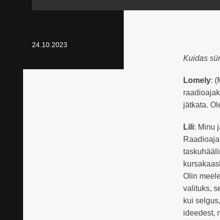
24.10.2023
Kuidas sü
Lomely
: 
raadioajak
jätkata. O
Lili
: Minu 
Raadioajak
taskuhääli
kursakaasl
Olin meele
valituks, 
kui selgus
ideedest, 