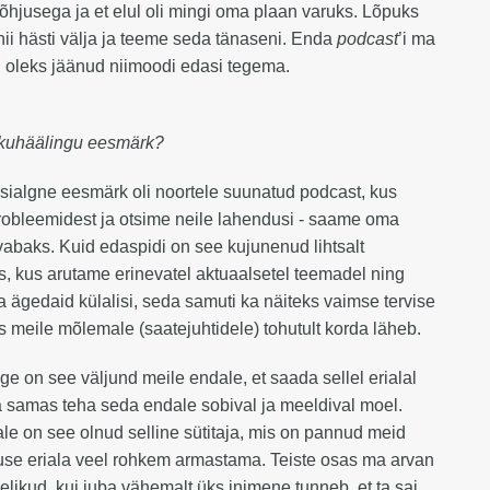
õhjusega ja et elul oli mingi oma plaan varuks. Lõpuks
nii hästi välja ja teeme seda tänaseni. Enda
podcast
’i ma
ei oleks jäänud niimoodi edasi tegema.
skuhäälingu eesmärk?
Esialgne eesmärk oli noortele suunatud podcast, kus
obleemidest ja otsime neile lahendusi - saame oma
abaks. Kuid edaspidi on see kujunenud lihtsalt
s, kus arutame erinevatel aktuaalsetel teemadel ning
 ägedaid külalisi, seda samuti ka näiteks vaimse tervise
s meile mõlemale (saatejuhtidele) tohutult korda läheb.
ige on see väljund meile endale, et saada sellel erialal
ja samas teha seda endale sobival ja meeldival moel.
le on see olnud selline sütitaja, mis on pannud meid
use eriala veel rohkem armastama. Teiste osas ma arvan
likud, kui juba vähemalt üks inimene tunneb, et ta sai