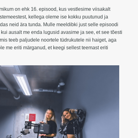
ikum on ehk 16. episood, kus vestlesime viisakalt
stemeestest, kellega oleme ise kokku puutunud ja
uidas neid ära tunda. Mulle meeldibki just selle episoodi
 kui ausalt me enda lugusid avasime ja see, et see tõesti
mis teeb paljudele noortele tüdrukutele nii haiget, aga
le me eriti märganud, et keegi sellest teemast eriti