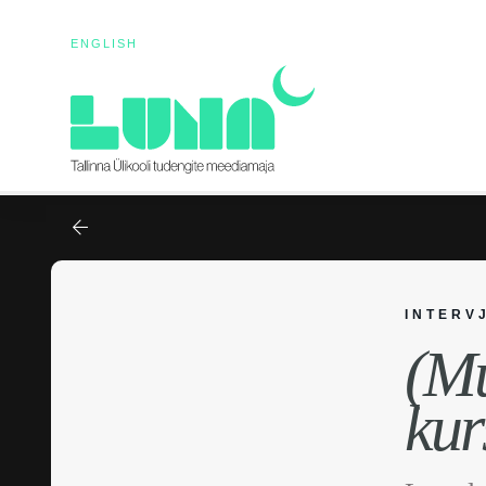
ENGLISH
INTERV
(Mu
kur