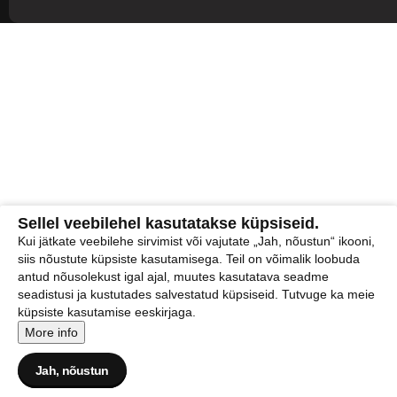
Sellel veebilehel kasutatakse küpsiseid.
Kui jätkate veebilehe sirvimist või vajutate „Jah, nõustun“ ikooni,
siis nõustute küpsiste kasutamisega. Teil on võimalik loobuda
antud nõusolekust igal ajal, muutes kasutatava seadme
seadistusi ja kustutades salvestatud küpsiseid. Tutvuge ka meie
küpsiste kasutamise eeskirjaga.
More info
Jah, nõustun