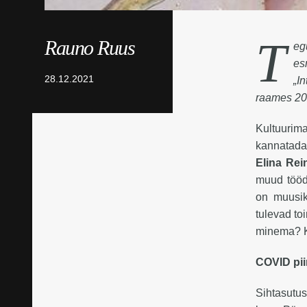
T
Rauno Ruus
eg
es
28.12.2021
„I
raames 202
Kultuurima
kannatada 
Elina Rei
muud tööd,
on muusik
tulevad to
minema? K
COVID pii
Sihtasutus