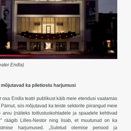
eater Endla)
 mõjutavad ka piletiostu harjumusi
 osa Endla teatri publikust käib meie etendusi vaatamas
 Pärnut, siis mõjutavad ka teiste sektorite piirangud meie
e arvu (näiteks toitlustuskohtadele ja spaadele kehtivad
),“ räägib Lilles-Nestor ning lisab, et muutunud on ka
 ostmise harjumused. „Suletud olemise periood ja