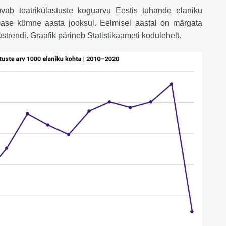
uvab teatrikülastuste koguarvu Eestis tuhande elaniku
mase kümne aasta jooksul. Eelmisel aastal on märgata
ustrendi. Graafik pärineb Statistikaameti kodulehelt.