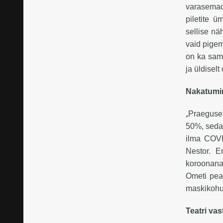
varasemad
piletite 
sellise nä
vaid pige
on ka sama
ja üldisel
Nakatumin
„Praegusel
50%, seda 
ilma COVID
Nestor. E
koroonanak
Ometi peav
maskikohus
Teatri va