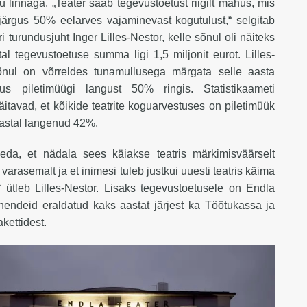
 linnaga. „Teater saab tegevustoetust riigilt mahus, mis
järgus 50% eelarves vajaminevast kogutulust,“ selgitab
ri turundusjuht Inger Lilles-Nestor, kelle sõnul oli näiteks
al tegevustoetuse summa ligi 1,5 miljonit eurot. Lilles-
õnul on võrreldes tunamullusega märgata selle aasta
uus piletimüügi langust 50% ringis. Statistikaameti
tavad, et kõikide teatrite koguarvestuses on piletimüük
aastal langenud 42%.
da, et nädala sees käiakse teatris märkimisväärselt
varasemalt ja et inimesi tuleb justkui uuesti teatris käima
“ ütleb Lilles-Nestor. Lisaks tegevustoetusele on Endla
ahendeid eraldatud kaks aastat järjest ka Töötukassa ja
akettidest.