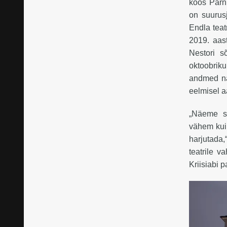
koos Pärnu
on suurus
Endla teat
2019. aast
Nestori s
oktoobrik
andmed näi
eelmisel 
„Näeme se
vähem kui 
harjutada,
teatrile v
Kriisiabi p