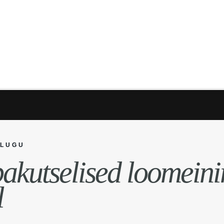
SLUGU
akutselised loomein
l