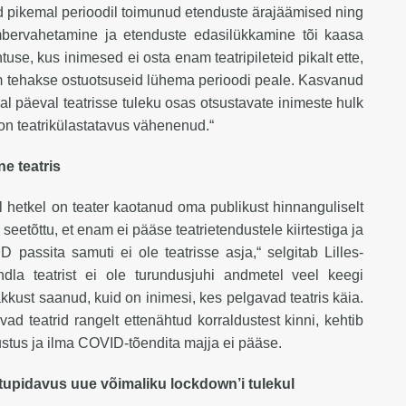
 pikemal perioodil toimunud etenduste ärajäämised ning
ümbervahetamine ja etenduste edasilükkamine tõi kaasa
htuse, kus inimesed ei osta enam teatripileteid pikalt ette,
m tehakse ostuotsuseid lühema perioodi peale. Kasvanud
l päeval teatrisse tuleku osas otsustavate inimeste hulk
t on teatrikülastatavus vähenenud.“
e teatris
 hetkel on teater kaotanud oma publikust hinnanguliselt
seetõttu, et enam ei pääse teatrietendustele kiirtestiga ja
 passita samuti ei ole teatrisse asja,“ selgitab Lilles-
ndla teatrist ei ole turundusjuhi andmetel veel keegi
kust saanud, kuid on inimesi, kes pelgavad teatris käia.
ad teatrid rangelt ettenähtud korraldustest kinni, kehtib
tus ja ilma COVID-tõendita majja ei pääse.
stupidavus uue võimaliku lockdown’i tulekul