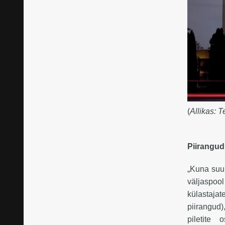
(
Allikas: T
Piirangud
„Kuna suur
väljaspool
külastajat
piirangud
piletite