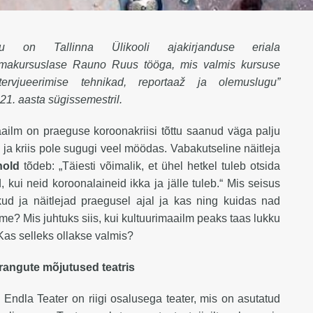
u on Tallinna Ülikooli ajakirjanduse eriala
makursuslase Rauno Ruus tööga, mis valmis kursuse
ntervjueerimise tehnikad, reportaaž ja olemuslugu”
1. aasta sügissemestril.
ailm on praeguse koroonakriisi tõttu saanud väga palju
ja kriis pole sugugi veel möödas. Vabakutseline näitleja
nold
tõdeb: „Täiesti võimalik, et ühel hetkel tuleb otsida
 kui neid koroonalaineid ikka ja jälle tuleb.“ Mis seisus
ud ja näitlejad praegusel ajal ja kas ning kuidas nad
ime? Mis juhtuks siis, kui kultuurimaailm peaks taas lukku
as selleks ollakse valmis?
rangute mõjutused teatris
 Endla Teater on riigi osalusega teater, mis on asutatud