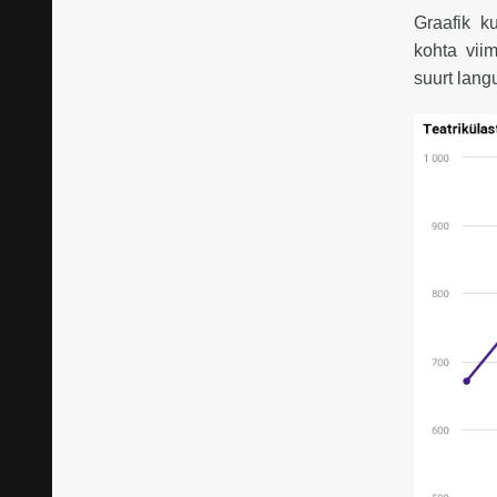
Graafik k
kohta vii
suurt lang