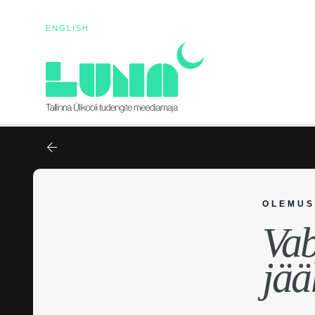
ENGLISH
OLEMU
Vab
jää