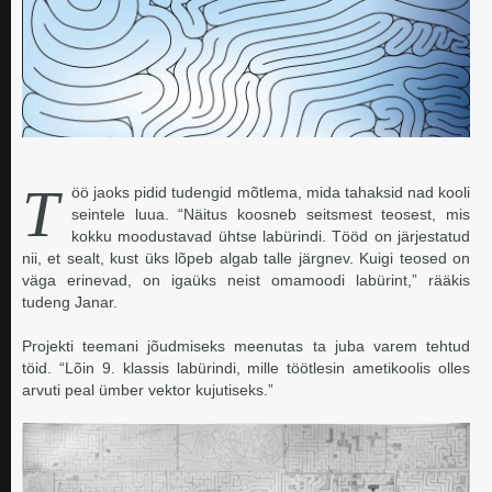
T
öö jaoks pidid tudengid mõtlema, mida tahaksid nad kooli
seintele luua. “Näitus koosneb seitsmest teosest, mis
kokku moodustavad ühtse labürindi. Tööd on järjestatud
nii, et sealt, kust üks lõpeb algab talle järgnev. Kuigi teosed on
väga erinevad, on igaüks neist omamoodi labürint,” rääkis
tudeng Janar.
Projekti teemani jõudmiseks meenutas ta juba varem tehtud
töid. “Lõin 9. klassis labürindi,
mille töötlesin ametikoolis olles
arvuti peal ümber vektor kujutiseks.”