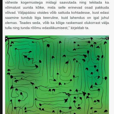
väheste kogemustega midagi saavutada ning tekitada ka
võimalust uurida kõike, mida selle erinevad osad pakkuda
võivad. Väljapääsu otsides võib sattuda kohtadesse, kust edasi
saamine tundub liiga keeruline, kuid lahendus on igal juhul
olemas. Teades seda, võib ka kõige raskemast olukorrast välja
tulla ning tunda rõõmu edasiliikumisest,” kirjeldab ta.