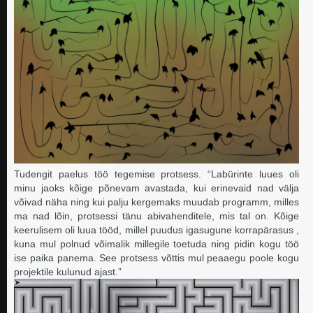
Tudengit paelus töö tegemise protsess. “Labürinte luues oli
minu jaoks kõige põnevam avastada, kui erinevaid nad välja
võivad näha ning kui palju kergemaks muudab programm, milles
ma nad lõin, protsessi tänu abivahenditele, mis tal on. Kõige
keerulisem oli luua tööd, millel puudus igasugune korrapärasus ,
kuna mul polnud võimalik millegile toetuda ning pidin kogu töö
ise paika panema. See protsess võttis mul peaaegu poole kogu
projektile kulunud ajast.”