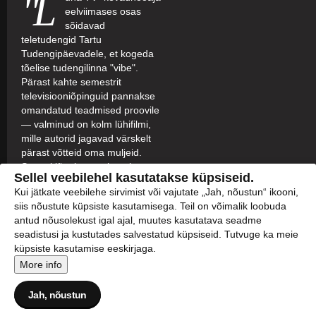
"L
eelviimases osas
sõidavad
teletudengid Tartu
Tudengipäevadele, et kogeda
tõelise tudengilinna "vibe".
Pärast kahte semestrit
televisiooniõpinguid pannakse
omandatud teadmised proovile
— valminud on kolm lühifilmi,
mille autorid jagavad värskelt
pärast võtteid oma muljeid.
Samuti jõuab vaatajateni
Sellel veebilehel kasutatakse küpsiseid.
moespektaakel PARADISO,
Kui jätkate veebilehe sirvimist või vajutate „Jah, nõustun“ ikooni,
mille toovad Niguliste
siis nõustute küpsiste kasutamisega. Teil on võimalik loobuda
muuseumis lavale Eesti
antud nõusolekust igal ajal, muutes kasutatava seadme
tippdisainerid Aldo Järvsoo,
seadistusi ja kustutades salvestatud küpsiseid. Tutvuge ka meie
Ketlin Bachmann ja Riina
küpsiste kasutamise eeskirjaga.
Põldroos. Saatejuht Anna-
More info
Marija on kohal, et kogu
sündmuse melu vahendada.
Jah, nõustun