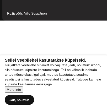
Režissöör: Ville Seppänen
Sellel veebilehel kasutatakse küpsiseid.
Kui jätkate veebilehe sirvimist või vajutate „Jah, nõustun“ ikooni,
siis nõustute küpsiste kasutamisega. Teil on võimalik loobuda
antud nõusolekust igal ajal, muutes kasutatava seadme
seadistusi ja kustutades salvestatud küpsiseid. Tutvuge ka meie
küpsiste kasutamise eeskirjaga.
More info
Jah, nõustun