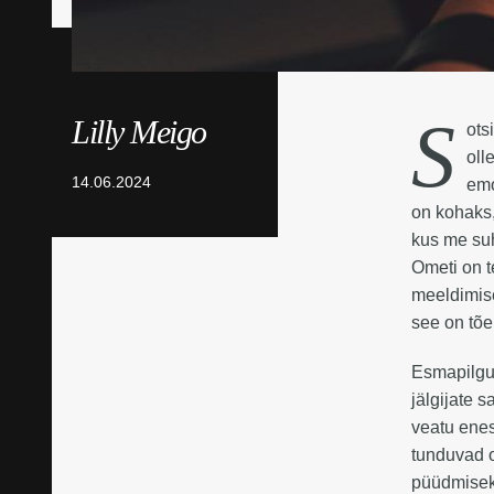
S
Lilly Meigo
ots
oll
14.06.2024
emo
on kohaks
kus me suh
Ometi on t
meeldimise
see on tõe
Esmapilgul
jälgijate 
veatu ene
tunduvad o
püüdmiseks