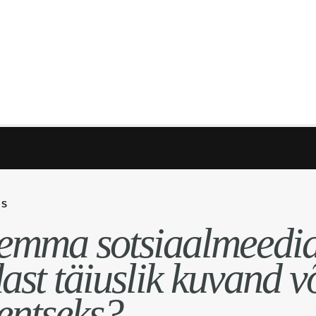
US
emma sotsiaalmeedia
ast täiuslik kuvand v
entseks?