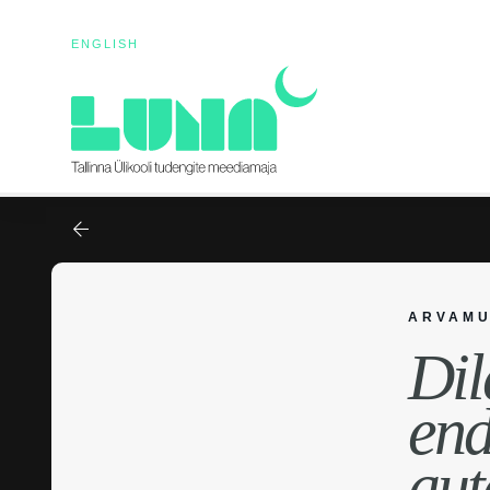
ENGLISH
ARVAM
Dil
end
aut