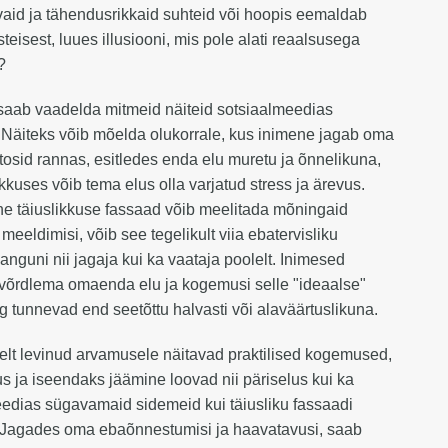
aid ja tähendusrikkaid suhteid või hoopis eemaldab
steisest, luues illusiooni, mis pole alati reaalsusega
s?
saab vaadelda mitmeid näiteid sotsiaalmeedias
 Näiteks võib mõelda olukorrale, kus inimene jagab oma
osid rannas, esitledes enda elu muretu ja õnnelikuna,
ikkuses võib tema elus olla varjatud stress ja ärevus.
ine täiuslikkuse fassaad võib meelitada mõningaid
a meeldimisi, võib see tegelikult viia ebatervisliku
nguni nii jagaja kui ka vaataja poolelt. Inimesed
võrdlema omaenda elu ja kogemusi selle "ideaalse"
ng tunnevad end seetõttu halvasti või alaväärtuslikuna.
elt levinud arvamusele näitavad praktilised kogemused,
us ja iseendaks jäämine loovad nii päriselus kui ka
edias sügavamaid sidemeid kui täiusliku fassaadi
 Jagades oma ebaõnnestumisi ja haavatavusi, saab