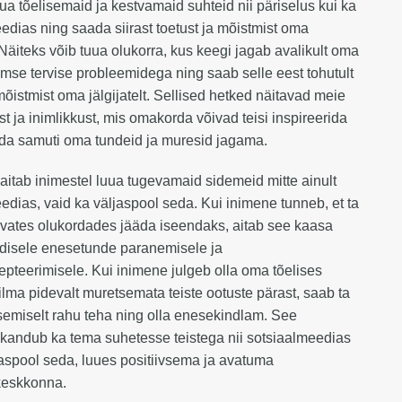
ua tõelisemaid ja kestvamaid suhteid nii päriselus kui ka
edias ning saada siirast toetust ja mõistmist oma
. Näiteks võib tuua olukorra, kus keegi jagab avalikult oma
aimse tervise probleemidega ning saab selle eest tohutult
 mõistmist oma jälgijatelt. Sellised hetked näitavad meie
t ja inimlikkust, mis omakorda võivad teisi inspireerida
ada samuti oma tundeid ja muresid jagama.
aitab inimestel luua tugevamaid sidemeid mitte ainult
edias, vaid ka väljaspool seda. Kui inimene tunneb, et ta
vates olukordades jääda iseendaks, aitab see kaasa
ldisele enesetunde paranemisele ja
pteerimisele. Kui inimene julgeb olla oma tõelises
lma pidevalt muretsemata teiste ootuste pärast, saab ta
emiselt rahu teha ning olla enesekindlam. See
kandub ka tema suhetesse teistega nii sotsiaalmeedias
jaspool seda, luues positiivsema ja avatuma
keskkonna.