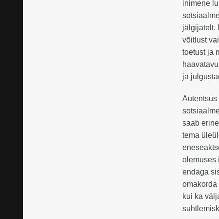
inimene lu
sotsiaalme
jälgijatelt
võitlust v
toetust ja
haavatavus
ja julgust
Autentsus 
sotsiaalme
saab erine
tema üleü
eneseaktse
olemuses i
endaga sis
omakorda 
kui ka väl
suhtlemis