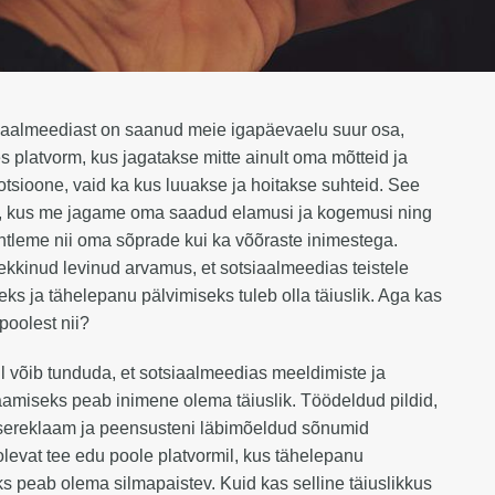
iaalmeediast on saanud meie igapäevaelu suur osa,
es platvorm, kus jagatakse mitte ainult oma mõtteid ja
tsioone, vaid ka kus luuakse ja hoitakse suhteid. See
, kus me jagame oma saadud elamusi ja kogemusi ning
tleme nii oma sõprade kui ka võõraste inimestega.
ekkinud levinud arvamus, et sotsiaalmeedias teistele
ks ja tähelepanu pälvimiseks tuleb olla täiuslik. Aga kas
poolest nii?
 võib tunduda, et sotsiaalmeedias meeldimiste ja
saamiseks peab inimene olema täiuslik. Töödeldud pildid,
sereklaam ja peensusteni läbimõeldud sõnumid
levat tee edu poole platvormil, kus tähelepanu
 peab olema silmapaistev. Kuid kas selline täiuslikkus