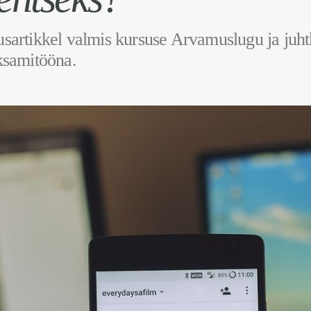
artikkel valmis kursuse Arvamuslugu ja juhtk
ksamitööna.