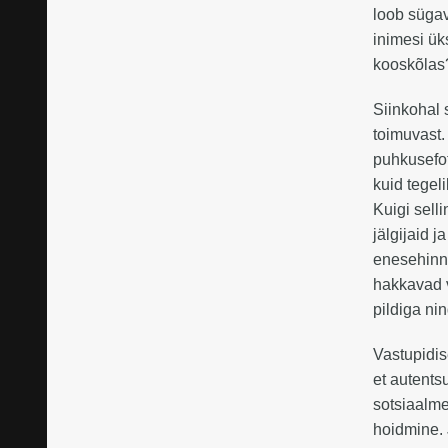
loob sügav
inimesi ük
kooskõla
Siinkohal 
toimuvast.
puhkusefot
kuid tegel
Kuigi sell
jälgijaid j
enesehinna
hakkavad 
pildiga ni
Vastupidis
et autents
sotsiaalme
hoidmine.