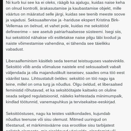
Nii kurb kui see ka ei oleks, räägib ka ajalugu, kuidas naise keha
on olnud kontrolli, ärakasutamise ja kaubastamise objekt, mille
väärtus on määratud selle järgi, kuidas see teenib meeste soove
ja vajadusi. Seksuaaltervise ja -hariduse ekspert Kristina Birk-
Vellemaa on öelnud, et vahet pole, kuidas me seksitööd
defineerime – see asetub patriarhaalsesse süsteemi. Isegi siis,
kui seksitööd nähakse või esitletakse naise pilgu läbi loodud ja
naiste võimestamise vahendina, ei tähenda see täielikku
vabadust.
Liberaalfeminism käsitleb seda teemat teistsuguses vaatevinklis.
Seksitöö võib anda võimaluse naistele end seksuaalselt vabalt
väljendada ja olla majanduslikult iseseisev, saades oma töö eest
väärilist tasu. Lihtsustatult öeldes: seksitöö on töö nagu iga
teine, millel on oma turg ja nõudlus. Olgu öeldud, et liberaalsed
feministid rõhutavad, et ka seksitöötajate kaitseks on oluline
seada selged regulatsioonid, näiteks kehtestada miinimumpalk,
kindlad töötunnid, vanemapuhkus ja tervisekaitse-eeskirjad.
Seksitööstuses, nagu ka teistes valdkondades, kujundab
nõudlus teenuse või sisu olemust. Mitmed uuringud on
tõestanud, et märkimisväärne osa erootilise sisu tarbijatest
eelistab elemente, mis sisaldavad vägivalda, alandamist või