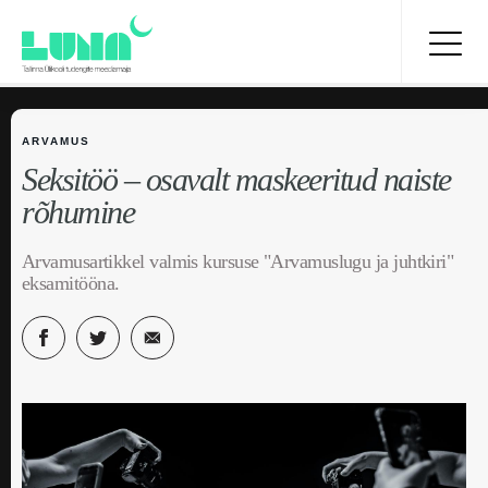
ARVAMUS
Seksitöö – osavalt maskeeritud naiste
rõhumine
Arvamusartikkel valmis kursuse "Arvamuslugu ja juhtkiri"
eksamitööna.