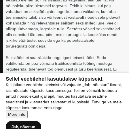
nõusoleku piire ületavaid tegevusi. Tekib küsimus, kui palju
vabadust on seksitöötajatel tegelikult oma valikutes, kui raha
teenimiseks tuleb sisu või teenust vastavalt nõudlusele pidevalt
kohandada ning relevantsuse säilitamiseks millegi uue, veelgi
pilkupüüdvamaga, lagedale tulla. Seetõttu võivad seksitöötajad
olla sunnitud ületama piire, mis ei pruugi olla kooskõlas nende
isiklike väärtuste, soovide ega ka potentsiaalsete
tururegulatsioonidega.
Seksitööst ei saa rääkida nagu igast teisest tööst. Seda
valdkonda on pea võimatu traditsiooniliste töötingimustega
reguleerida, tulenevalt töö olemusest ja turu keerulisusest. Ei
saa rääkida ka tõelisest naiste võimestamisest ja majandusliku
Sellel veebilehel kasutatakse küpsiseid.
kindlustunde pakkumisest, kui turg on üles ehitatud kõikuva
Kui jätkate veebilehe sirvimist või vajutate „Jah, nõustun“ ikooni,
nõudlusega süsteemile, mida toetab ajalooline naiste rõhumine
siis nõustute küpsiste kasutamisega. Teil on võimalik loobuda
ja objektistamine.
antud nõusolekust igal ajal, muutes kasutatava seadme
seadistusi ja kustutades salvestatud küpsiseid. Tutvuge ka meie
küpsiste kasutamise eeskirjaga.
Maribel Uusmaa
More info
10.04.2025
Jah, nõustun