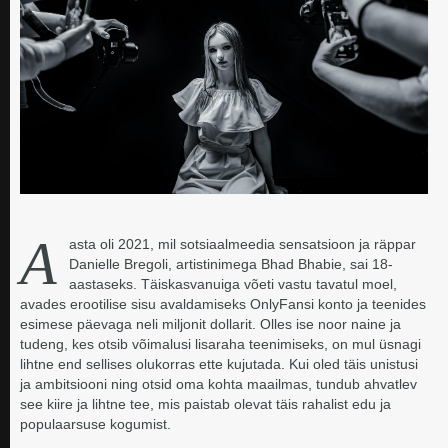
A
asta oli 2021, mil sotsiaalmeedia sensatsioon ja räppar
Danielle Bregoli, artistinimega Bhad Bhabie, sai 18-
aastaseks. Täiskasvanuiga võeti vastu tavatul moel,
avades erootilise sisu avaldamiseks OnlyFansi konto ja teenides
esimese päevaga neli miljonit dollarit. Olles ise noor naine ja
tudeng, kes otsib võimalusi lisaraha teenimiseks, on mul üsnagi
lihtne end sellises olukorras ette kujutada. Kui oled täis unistusi
ja ambitsiooni ning otsid oma kohta maailmas, tundub ahvatlev
see kiire ja lihtne tee, mis paistab olevat täis rahalist edu ja
populaarsuse kogumist.