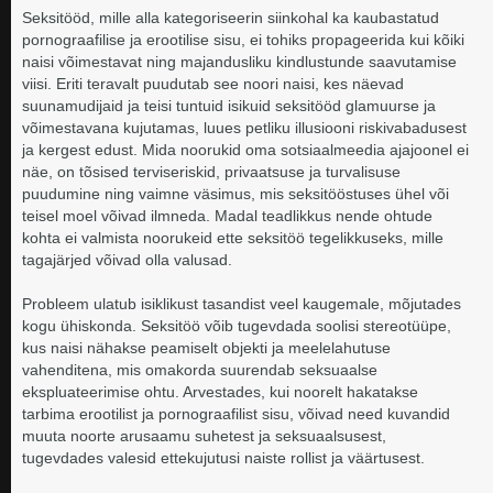
Seksitööd, mille alla kategoriseerin siinkohal ka kaubastatud
pornograafilise ja erootilise sisu, ei tohiks propageerida kui kõiki
naisi võimestavat ning majandusliku kindlustunde saavutamise
viisi. Eriti teravalt puudutab see noori naisi, kes näevad
suunamudijaid ja teisi tuntuid isikuid seksitööd glamuurse ja
võimestavana kujutamas, luues petliku illusiooni riskivabadusest
ja kergest edust. Mida noorukid oma sotsiaalmeedia ajajoonel ei
näe, on tõsised terviseriskid, privaatsuse ja turvalisuse
puudumine ning vaimne väsimus, mis seksitööstuses ühel või
teisel moel võivad ilmneda. Madal teadlikkus nende ohtude
kohta ei valmista noorukeid ette seksitöö tegelikkuseks, mille
tagajärjed võivad olla valusad.
Probleem ulatub isiklikust tasandist veel kaugemale, mõjutades
kogu ühiskonda. Seksitöö võib tugevdada soolisi stereotüüpe,
kus naisi nähakse peamiselt objekti ja meelelahutuse
vahenditena, mis omakorda suurendab seksuaalse
ekspluateerimise ohtu. Arvestades, kui noorelt hakatakse
tarbima erootilist ja pornograafilist sisu, võivad need kuvandid
muuta noorte arusaamu suhetest ja seksuaalsusest,
tugevdades valesid ettekujutusi naiste rollist ja väärtusest.