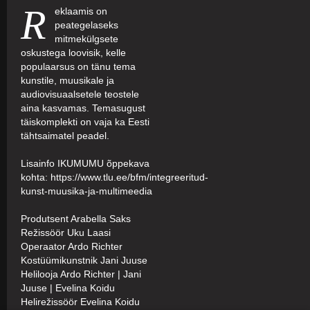
R
eklaamis on
peategelaseks
mitmekülgsete
oskustega loovisik, kelle
populaarsus on tänu tema
kunstile, muusikale ja
audiovisuaalsetele teostele
aina kasvamas. Temasugust
täiskomplekti on vaja ka Eesti
tähtsaimatel peadel.
Lisainfo IKUMUMU õppekava
kohta: https://www.tlu.ee/bfm/integreeritud-
kunst-muusika-ja-multimeedia
Produtsent Arabella Saks
Režissöör Uku Laasi
Operaator Ardo Richter
Kostüümikunstnik Jani Juuse
Helilooja Ardo Richter | Jani
Juuse | Evelina Koidu
Helirežissöör Evelina Koidu